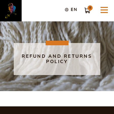
0
EN
REFUND AND RETURNS
POLICY