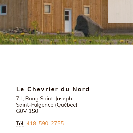
Le Chevrier du Nord
Adresse postale
71, Rang Saint-Joseph
Saint-Fulgence
(
Québec
)
G0V 1S0
Tél.
418-590-2755