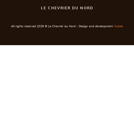
LE CHEVRIER DU NORD
Postal code
All rights reserved 2026 © Le Chevrier du Nord - Design and development:
Nubee