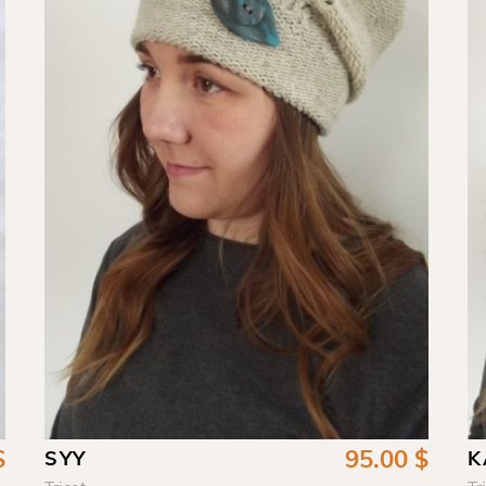
$
95.00
$
SYY
K