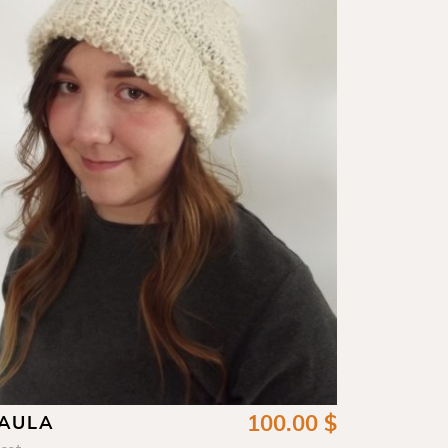
100.00
$
AULA