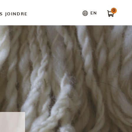
0
EN
S JOINDRE