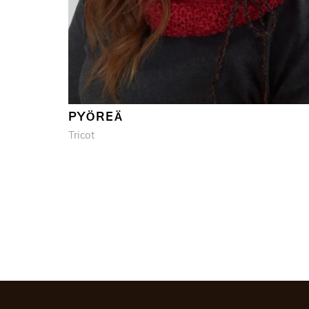
PYÖREÄ
Tricot