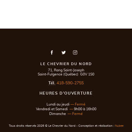
LE CHEVRIER DU NORD
Adresse postale
71, Rang Saint-Joseph
Saint-Fulgence
(
Québec
)
G0V 1S0
Tél.
418-590-2755
HEURES D’OUVERTURE
Lundi au jeudi
—
Fermé
Vendredi et Samedi
—
9h00 à 16h00
Dimanche
— Fermé
Tous droits réservés 2026 © Le Chevrier du Nord - Conception et réalisation :
Nubee