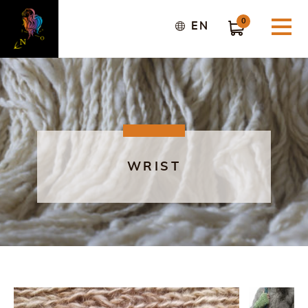
0
EN
WRIST